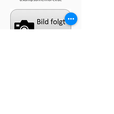
Kontak
t
Lebens
- und Arbeitsge
meinschaft
Sonnenhof e.V.
Schwichtelerstraße 43
49377 Langförden-Deindrup
Tel: 04447 / 96 96 3-0
info@sonnenhof-ev.de