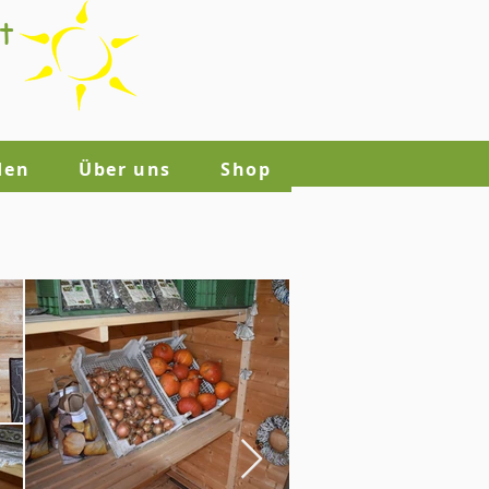
t
den
Über uns
Shop