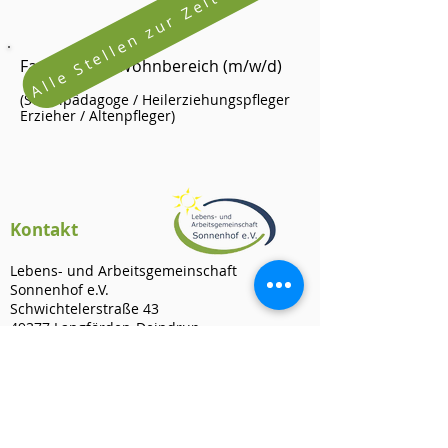
Alle Stellen zur Zeit besetzt
Fachkraft im Wohnbereich (m/w/d)
(Sozialpädagoge /
Heilerziehungspfleger
Erzieher / Altenpfleger)
Kontak
t
Lebens
- und Arbeitsge
meinschaft
Sonnenhof e.V.
Schwichtelerstraße 43
49377 Langförden-Deindrup
Tel: 04447 / 96 96 3-0
info@sonnenhof-ev.de