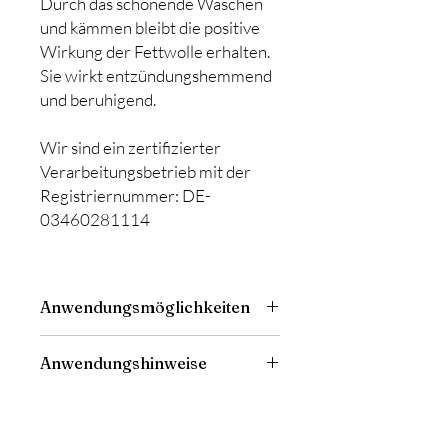
Durch das schonende Waschen
und kämmen bleibt die positive
Wirkung der Fettwolle erhalten.
Sie wirkt entzündungshemmend
und beruhigend.
Wir sind ein zertifizierter
Verarbeitungsbetrieb mit der
Registriernummer: DE-
03460281114
Anwendungsmöglichkeiten
Windeldermatitis
Anwendungshinweise
Brustwarzenentzündung
Ohrenschmerzen
Die Wolle sollte direkt auf die
Bronchitis/Husten
betroffene Körperstelle gelegt werden.
Rheuma
Nach kurzer Zeit wird die